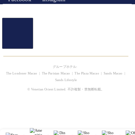
グループホテル:
The Londoner Macao
|
The Parisian Macao
|
The Plaza Macao
|
Sands Macao
|
Sands Lifestyle
©
Venetian Orient Limited. 不許複製・禁無断転載。