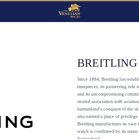
BREITLING
Since 1884, Breitling has establ
timepieces, its pioneering role 
and its uncompromising commitm
storied association with aviatio
humankind's conquest of the skie
also earned a place of privilege
Breitling manufactures its own
watch is confirmed by its statu
Switzerland.