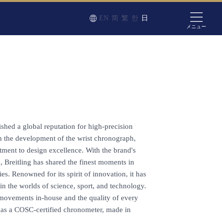
EN
简
繁
한
日
メニュー
ished a global reputation for high-precision
in the development of the wrist chronograph,
ent to design excellence. With the brand's
n, Breitling has shared the finest moments in
s. Renowned for its spirit of innovation, it has
 in the worlds of science, sport, and technology.
 movements in-house and the quality of every
s as a COSC-certified chronometer, made in