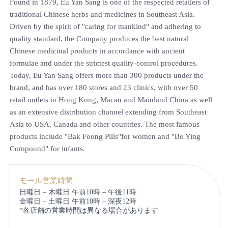
Found in 1879, Eu Yan Sang is one of the respected retailers of
traditional Chinese herbs and medicines in Southeast Asia.
Driven by the spirit of "caring for mankind" and adhering to
quality standard, the Company produces the best natural
Chinese medicinal products in accordance with ancient
formulae and under the strictest quality-control procedures.
Today, Eu Yan Sang offers more than 300 products under the
brand, and has over 180 stores and 23 clinics, with over 50
retail outlets in Hong Kong, Macau and Mainland China as well
as an extensive distribution channel extending from Southeast
Asia to USA, Canada and other countries. The most famous
products include "Bak Foong Pills"for women and "Bo Ying
Compound" for infants.
モール営業時間
日曜日 – 木曜日 午前10時 – 午後11時
金曜日 – 土曜日 午前10時 – 深夜12時
*各店舗の営業時間は異なる場合があります