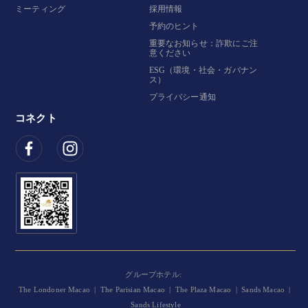
ミーティング
採用情報
予約のヒント
重要なお知らせ：詐欺にご注
意ください
ESG（環境・社会・ガバナン
ス）
プライバシー通知
コネクト
グループホテル:
The Londoner Macao
|
The Parisian Macao
|
The Plaza Macao
|
Sands Macao
|
Sands Lifestyle