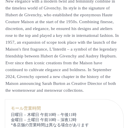
New elegance with a modern twist and femininity combine in
the timeless world of Givenchy. Its style is the signature of
Hubert de Givenchy, who established the eponymous Haute
Couture Maison at the start of the 1950s. Combining finesse,
discretion, and elegance, he ensured his designs and ateliers
rose to the top and played a key role in international fashion. In
1957, an expansion of scope took place with the launch of the
Maison's first fragrance, L’Interdit – a symbol of the legendary
friendship between Hubert de Givenchy and Audrey Hepburn.
Ever since then iconic creations from the Maison have
continued to cultivate elegance and boldness. In September
2024, Givenchy opened a new chapter in the history of the
Maison announcing Sarah Burton as Creative Director of both
the womenswear and menswear collections.
モール営業時間
日曜日 – 木曜日 午前10時 – 午後11時
金曜日 – 土曜日 午前10時 – 深夜12時
*各店舗の営業時間は異なる場合があります