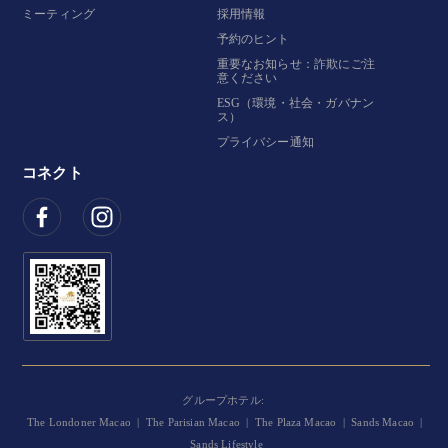
ミーティング
採用情報
予約のヒント
重要なお知らせ：詐欺にご注
意ください
ESG（環境・社会・ガバナン
ス）
プライバシー通知
コネクト
グループホテル:
The Londoner Macao
|
The Parisian Macao
|
The Plaza Macao
|
Sands Macao
|
Sands Lifestyle