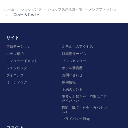
ホーム
ショッピング
ショップスの店舗一覧
メンズファッショ
ン
Gieves & Hawkes
サイト
プロモーション
ホテルへのアクセス
ホテル宿泊
駐車場サービス
エンターテイメント
プレスセンター
ショッピング
ホテル受賞歴
ダイニング
お問い合わせ
ミーティング
採用情報
予約のヒント
重要なお知らせ：詐欺にご注
意ください
ESG（環境・社会・ガバナン
ス）
プライバシー通知
コネクト