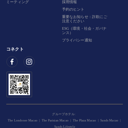
ミーティング
採用情報
予約のヒント
重要なお知らせ：詐欺にご
注意ください
ESG（環境・社会・ガバナ
ンス）
プライバシー通知
コネクト
グループホテル:
The Londoner Macao
|
The Parisian Macao
|
The Plaza Macao
|
Sands Macao
|
Sands Lifestyle