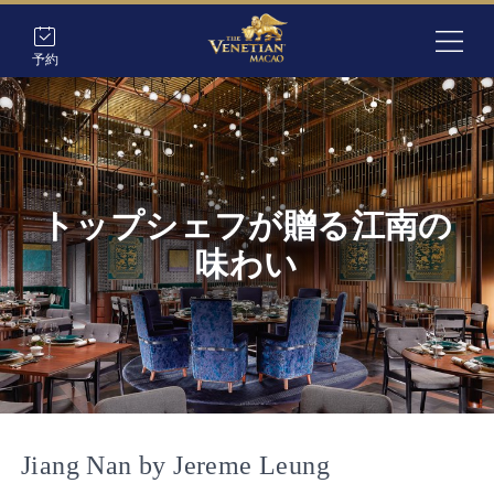
予約
トップシェフが贈る江南の
味わい
Jiang Nan by Jereme Leung