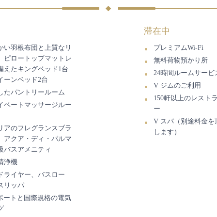
滞在中
かい羽根布団と上質なリ
プレミアムWi-Fi
、ピロートップマットレ
無料荷物預かり所
備えたキングベッド1台
24時間ルームサービ
イーンベッド2台
V ジムのご利用
したパントリールーム
150軒以上のレスト
イベートマッサージルー
ー
V スパ（別途料金を
リアのフレグランスブラ
します）
、アクア・ディ・パルマ
級バスアメニティ
清浄機
ドライヤー、バスロー
スリッパ
Bポートと国際規格の電気
グ