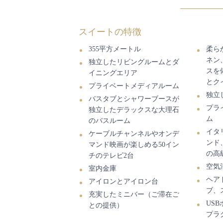
スイートの特徴
355平方メートル
柔ら
ネン
独立したリビングルームとダ
スを
イニングエリア
とク
プライベートメディアルーム
独立
バスタブとシャワーブースが
プラ
独立したデラックスな大理石
ム
のバスルーム
イタ
ケーブルチャンネルやオンデ
ンド
マンド映画が楽しめる50イン
の高
チのテレビ2台
空気
室内金庫
ヘア
アイロンとアイロン台
ブ、
充実したミニバー（ご滞在ご
US
との提供）
プラ