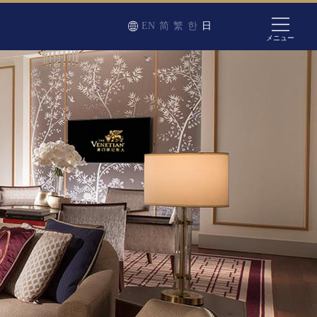
EN
简
繁
한
日
メニュー