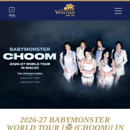
予約
2026-27 BABYMONSTER
WORLD TOUR [춤 (CHOOM)] IN