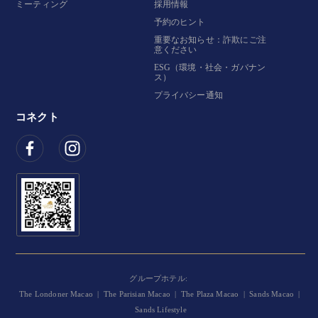
ミーティング
採用情報
予約のヒント
重要なお知らせ：詐欺にご注
意ください
ESG（環境・社会・ガバナン
ス）
プライバシー通知
コネクト
グループホテル:
The Londoner Macao
|
The Parisian Macao
|
The Plaza Macao
|
Sands Macao
|
Sands Lifestyle